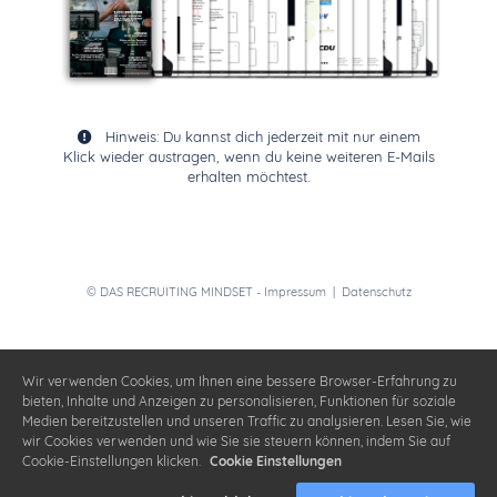
Hinweis: Du kannst dich jederzeit mit nur einem
Klick wieder austragen, wenn du keine weiteren E-Mails
erhalten möchtest.
© DAS RECRUITING MINDSET -
Impressum
|
Datenschutz
Wir verwenden Cookies, um Ihnen eine bessere Browser-Erfahrung zu
bieten, Inhalte und Anzeigen zu personalisieren, Funktionen für soziale
Medien bereitzustellen und unseren Traffic zu analysieren. Lesen Sie, wie
wir Cookies verwenden und wie Sie sie steuern können, indem Sie auf
Cookie-Einstellungen klicken.
Cookie Einstellungen